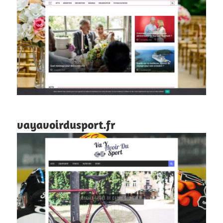
vayavoirdusport.fr